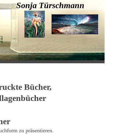
 Sonja Türschmann
druckte Bücher,
llagenbücher
her
uchform zu präsentieren.