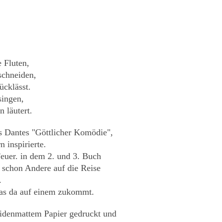
e Fluten,
schneiden,
ücklässt.
singen,
 läutert.
us Dantes "Göttlicher Komödie",
 inspirierte.
euer. in dem 2. und 3. Buch
o schon Andere auf die Reise
.
 was da auf einem zukommt.
eidenmattem Papier gedruckt und